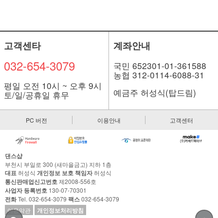
고객센타
계좌안내
032-654-3079
국민 652301-01-361588
농협 312-0114-6088-31
평일 오전 10시 ~ 오후 9시
예금주 허성식(탑드림)
토/일/공휴일 휴무
PC 버전
이용안내
고객센터
댄스샵
부천시 부일로 300 (새마을금고) 지하 1층
대표
허성식
개인정보 보호 책임자
허성식
통신판매업신고번호
제2008-556호
사업자 등록번호
130-07-70301
전화
Tel. 032-654-3079
팩스
032-654-3079
이용약관
개인정보처리방침