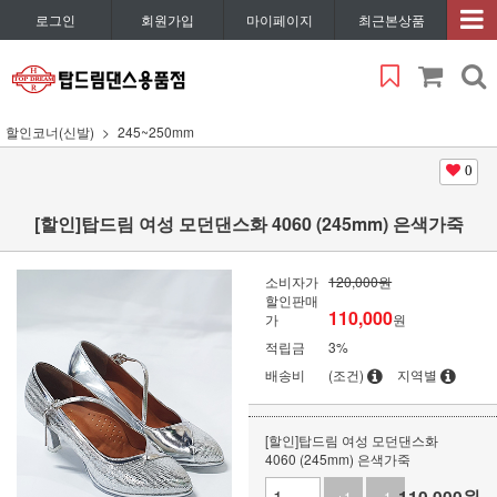
로그인
회원가입
마이페이지
최근본상품
할인코너(신발)
245~250mm
0
[할인]탑드림 여성 모던댄스화 4060 (245mm) 은색가죽
소비자가
120,000원
할인판매
110,000
가
원
적립금
3%
배송비
(조건)
지역별
[할인]탑드림 여성 모던댄스화
4060 (245mm) 은색가죽
110,000
원
+1
-1