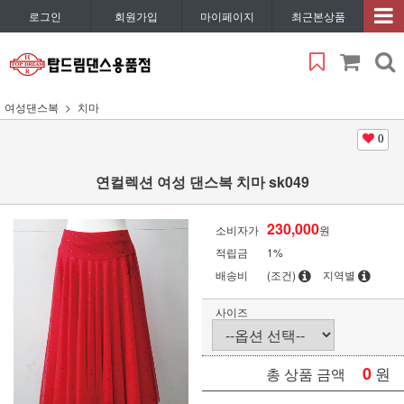
로그인
회원가입
마이페이지
최근본상품
여성댄스복
치마
0
연컬렉션 여성 댄스복 치마 sk049
230,000
소비자가
원
적립금
1%
배송비
(조건)
지역별
사이즈
0
원
총 상품 금액