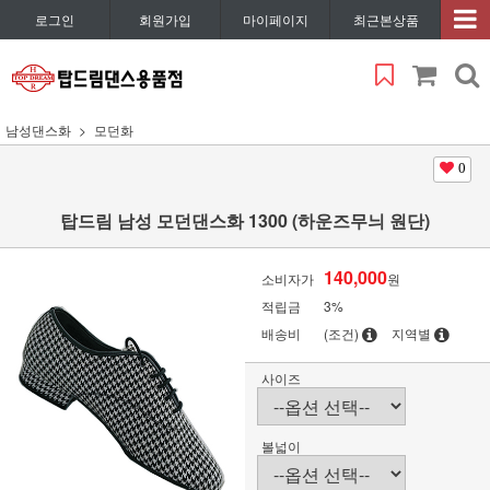
로그인
회원가입
마이페이지
최근본상품
남성댄스화
모던화
0
탑드림 남성 모던댄스화 1300 (하운즈무늬 원단)
140,000
소비자가
원
적립금
3%
배송비
(조건)
지역별
사이즈
볼넓이