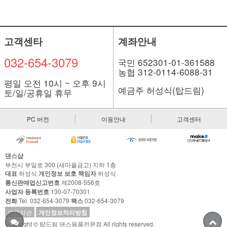
고객센타
계좌안내
032-654-3079
국민 652301-01-361588
농협 312-0114-6088-31
평일 오전 10시 ~ 오후 9시
예금주 허성식(탑드림)
토/일/공휴일 휴무
PC 버전
이용안내
고객센터
댄스샵
부천시 부일로 300 (새마을금고) 지하 1층
대표
허성식
개인정보 보호 책임자
허성식
통신판매업신고번호
제2008-556호
사업자 등록번호
130-07-70301
전화
Tel. 032-654-3079
팩스
032-654-3079
이용약관
개인정보처리방침
Copyright © 탑드림 댄스용품전문점 All rights reserved.