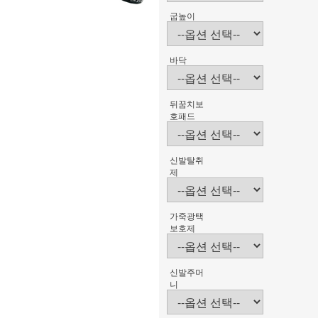
굽높이
바닥
뒤꿈치보
호패드
신발탈취
제
가죽광택
보호제
신발주머
니