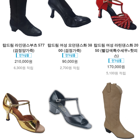
탑드림 라인댄스부츠 577
탑드림 여성 모던댄스화 38
탑드림 여성 라틴댄스화 20
(검정양가죽)
00 (검정가죽)
50 (빨강색특수세무+핫피
스)
210,000원
90,000원
170,000원
6,300원 적립
2,700원 적립
5,100원 적립