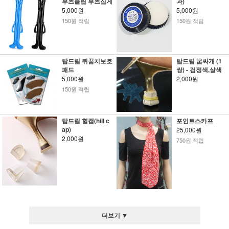
부츠클립 부츠집게
과)
5,000원
5,000원
150원 적립
150원 적립
탑드림 뒤꿈치보호
탑드림 굽싸개 (1
패드
쌍) - 검정색,살색
5,000원
2,000원
150원 적립
탑드림 힐캡(hill c
포인트스카프
ap)
25,000원
2,000원
750원 적립
더보기 ▼