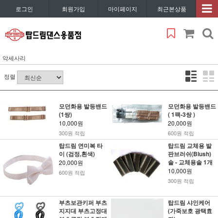
로그인
회원가입
마이페이지
최근본상품
악세사리
정렬
모던화용 발등밴드
모던화용 발등밴드
(1쌍)
( 1팩-3쌍 )
10,000원
20,000원
300원 적립
600원 적립
탑드림 연미복 타
탑드림 교체용 발
이 (검정,흰색)
판브러쉬(Blush)
솔 - 교체용솔 1개
20,000원
10,000원
600원 적립
300원 적립
부츠보관키퍼 부츠
탑드림 샤인케어
지지대 부츠고정대
(가죽보호 광택효