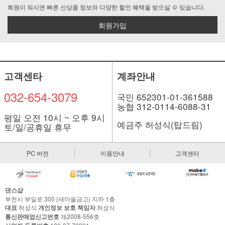
회원이 되시면 빠른 신상품 정보와 다양한 할인 혜택을 받으실 수 있습니다.
회원가입
고객센타
계좌안내
032-654-3079
국민 652301-01-361588
농협 312-0114-6088-31
평일 오전 10시 ~ 오후 9시
예금주 허성식(탑드림)
토/일/공휴일 휴무
PC 버전
이용안내
고객센터
댄스샵
부천시 부일로 300 (새마을금고) 지하 1층
대표
허성식
개인정보 보호 책임자
허성식
통신판매업신고번호
제2008-556호