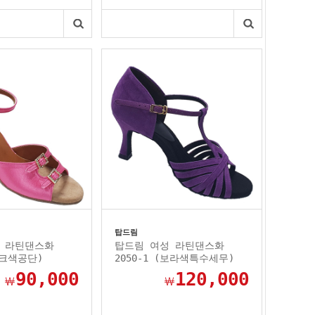
탑드림
 라틴댄스화
탑드림 여성 라틴댄스화
핑크색공단)
2050-1 (보라색특수세무)
90,000
120,000
￦
￦