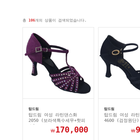
총
106
개의 상품이 검색되었습니다.
탑드림
탑드림
탑드림 여성 라틴댄스화
탑드림 여성 라
2050 (보라색특수세무+핫피
4600 (검정원단)
스)
170,000
￦
￦