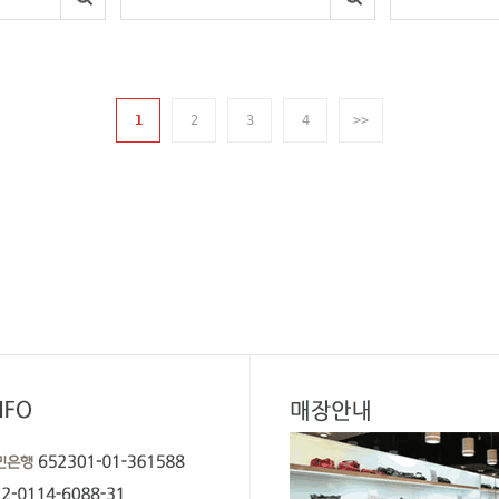
1
2
3
4
>>