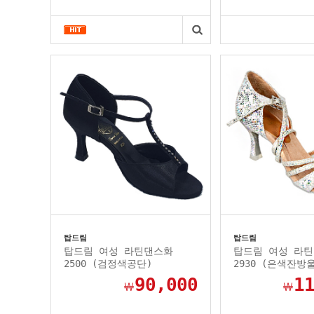
탑드림
탑드림
탑드림 여성 라틴댄스화
탑드림 여성 라
2500 (검정색공단)
2930 (은색잔방
90,000
1
￦
￦