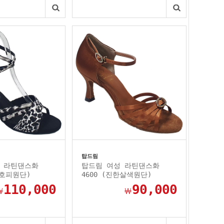
탑드림
 라틴댄스화
탑드림 여성 라틴댄스화
정호피원단)
4600 (진한살색원단)
110,000
90,000
￦
￦