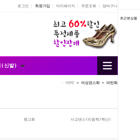
로그인
회원가입
마이페이지
주문조회
장바구니
최근본상품
너(신발)
HOME
>
여성댄스화
>
라틴화
탱고화
사교댄스(리듬짝/짝난)