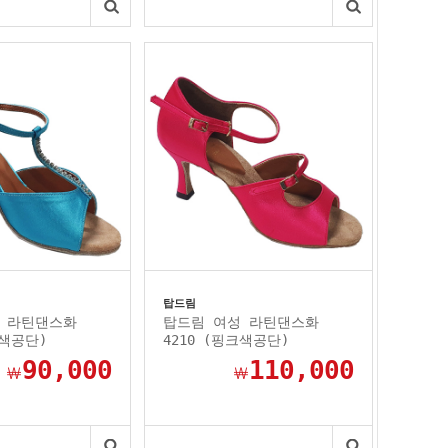
탑드림
 라틴댄스화
탑드림 여성 라틴댄스화
늘색공단)
4210 (핑크색공단)
90,000
110,000
￦
￦