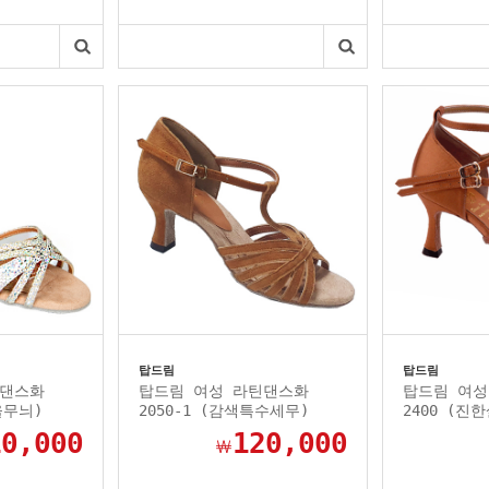
탑드림
탑드림
틴댄스화
탑드림 여성 라틴댄스화
탑드림 여성
울무늬)
2050-1 (감색특수세무)
2400 (진
10,000
120,000
￦