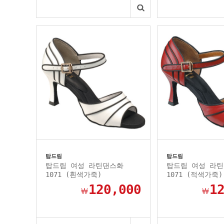
탑드림
탑드림
탑드림 여성 라틴댄스화
탑드림 여성 라
1071 (흰색가죽)
1071 (적색가죽)
120,000
1
￦
￦