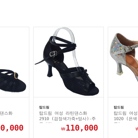
탑드림
탑드림
틴댄스화
탑드림 여성 라틴댄스화
탑드림 여성
2910 (검정색가죽+망사)-주
1020 (은
문제작
죽)
90,000
110,000
￦