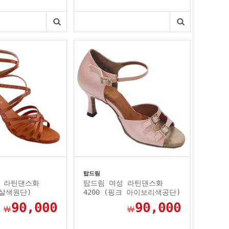
탑드림
 라틴댄스화
탑드림 여성 라틴댄스화
한살색원단)
4200 (핑크 아이보리색공단)
90,000
90,000
￦
￦