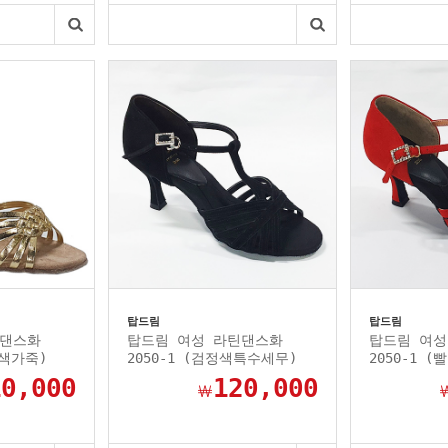
탑드림
탑드림
틴댄스화
탑드림 여성 라틴댄스화
탑드림 여성
금색가죽)
2050-1 (검정색특수세무)
2050-1 
10,000
120,000
￦