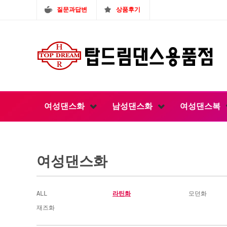
질문과답변
상품후기
여성댄스화
남성댄스화
여성댄스복
여성댄스화
ALL
라틴화
모던화
재즈화