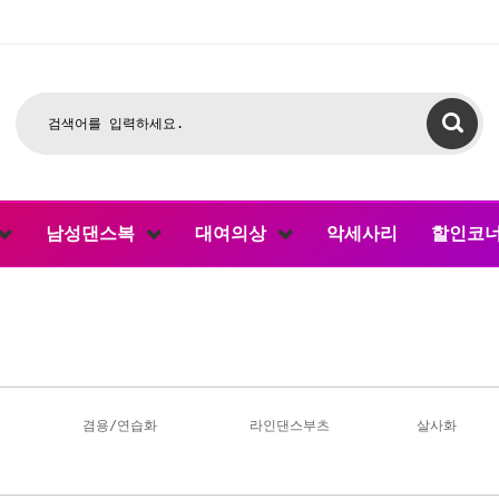
남성댄스복
대여의상
악세사리
할인코
겸용/연습화
라인댄스부츠
살사화