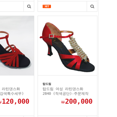
탑드림
 라틴댄스화
탑드림 여성 라틴댄스화
(빨강색특수세무)
2840 (적색공단)-주문제작
120,000
200,000
￦
￦