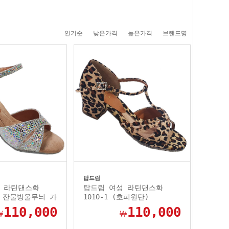
인기순
낮은가격
높은가격
브랜드명
탑드림
 라틴댄스화
탑드림 여성 라틴댄스화
색 잔물방울무늬 가
1010-1 (호피원단)
110,000
110,000
￦
￦