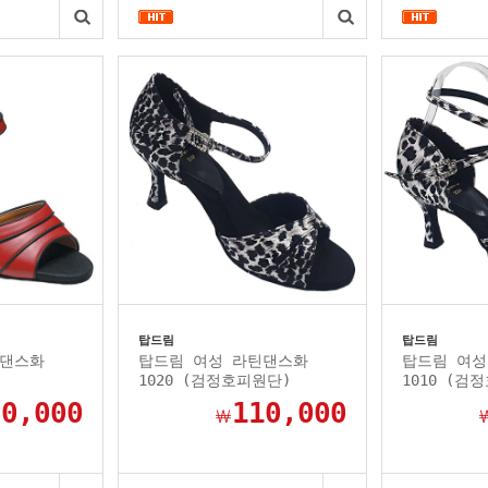
탑드림
탑드림
틴댄스화
탑드림 여성 라틴댄스화
탑드림 여성
1020 (검정호피원단)
1010 (검
20,000
110,000
￦