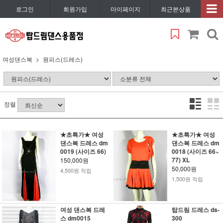
로그인
회원가입
마이페이지
최근본상품
여성댄스복
원피스(드레스)
정렬
★초특가★ 여성
★초특가★ 여성
댄스복 드레스 dm
댄스복 드레스 dm
0019 (사이즈 66)
0018 (사이즈 66~
77) XL
150,000원
50,000원
4,500원 적립
1,500원 적립
여성 댄스복 드레
탑드림 드레스 ds-
스 dm0015
300