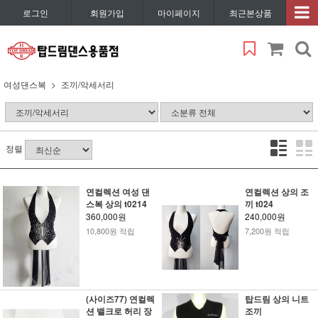
로그인
회원가입
마이페이지
최근본상품
여성댄스복
조끼/악세서리
정렬
연컬렉션 여성 댄
연컬렉션 상의 조
스복 상의 t0214
끼 t024
360,000원
240,000원
10,800원 적립
7,200원 적립
(사이즈77) 연컬렉
탑드림 상의 니트
션 밸크로 허리 장
조끼