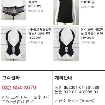
식 밸트
120,000원
300,000원
3,600원 적립
9,000원 적립
(사이즈55) 연컬렉
(사이즈66) 연컬렉
션 상의 조끼 t555
션 상의 조끼 t666
150,000원
150,000원
4,500원 적립
4,500원 적립
고객센타
계좌안내
032-654-3079
국민 652301-01-361588
농협 312-0114-6088-31
평일 오전 10시 ~ 오후 9시
예금주 허성식(탑드림)
토/일/공휴일 휴무